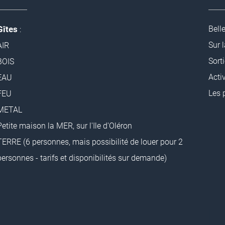
Gîtes
Bell
:
Sur 
AIR
Sorti
BOIS
Acti
EAU
Les 
FEU
METAL
Petite maison la MER, sur l'Ile d'Oléron
TERRE (6 personnes, mais possibilité de louer pour 2
personnes - tarifs et disponibilités sur demande)