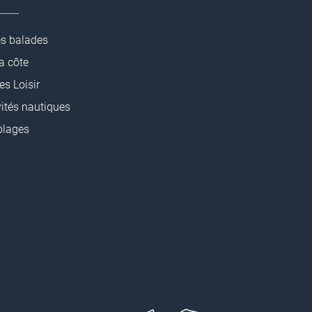
es balades
la côte
es Loisir
vités nautiques
plages